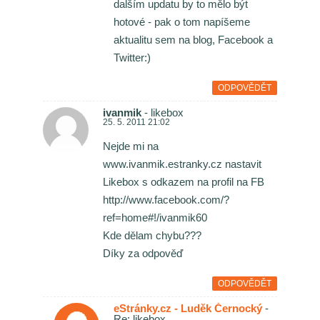
dalším updatu by to mělo být
hotové - pak o tom napíšeme
aktualitu sem na blog, Facebook a
Twitter:)
ODPOVĚDĚT
ivanmik
- likebox
25. 5. 2011 21:02
Nejde mi na
www.ivanmik.estranky.cz nastavit
Likebox s odkazem na profil na FB
http://www.facebook.com/?
ref=home#!/ivanmik60
Kde dělam chybu???
Díky za odpověď
ODPOVĚDĚT
eStránky.cz - Luděk Černocký
-
Re: likebox