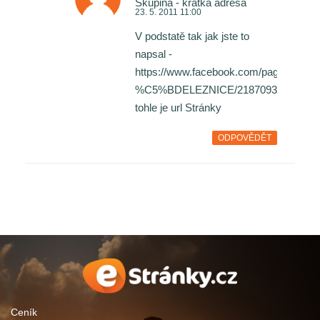
Skupina - krátká adresa
23. 5. 2011 11:00
V podstatě tak jak jste to
napsal -
https://www.facebook.com/pages
%C5%BDELEZNICE/21870939149033
tohle je url Stránky
ODPOVĚDĚT
Ceník