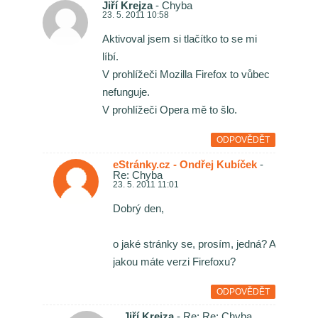
Jiří Krejza
- Chyba
23. 5. 2011 10:58
Aktivoval jsem si tlačítko to se mi
líbí.
V prohlížeči Mozilla Firefox to vůbec
nefunguje.
V prohlížeči Opera mě to šlo.
ODPOVĚDĚT
eStránky.cz - Ondřej Kubíček
-
Re: Chyba
23. 5. 2011 11:01
Dobrý den,
o jaké stránky se, prosím, jedná? A
jakou máte verzi Firefoxu?
ODPOVĚDĚT
Jiří Krejza
- Re: Re: Chyba