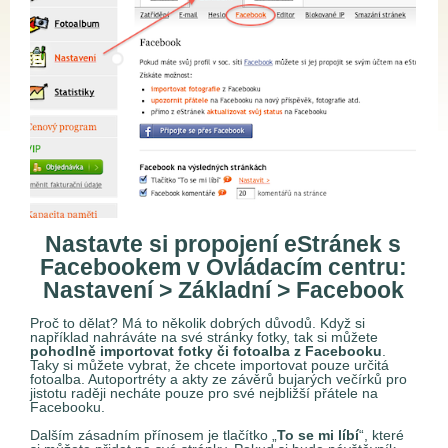
Nastavte si propojení eStránek s
Facebookem v Ovládacím centru:
Nastavení > Základní > Facebook
Proč to dělat? Má to několik dobrých důvodů. Když si
například nahráváte na své stránky fotky, tak si můžete
pohodlně importovat fotky či fotoalba z Facebooku
.
Taky si můžete vybrat, že chcete importovat pouze určitá
fotoalba. Autoportréty a akty ze závěrů bujarých večírků pro
jistotu raději necháte pouze pro své nejbližší přátele na
Facebooku.
Dalším zásadním přínosem je tlačítko „
To se mi líbí
“, které