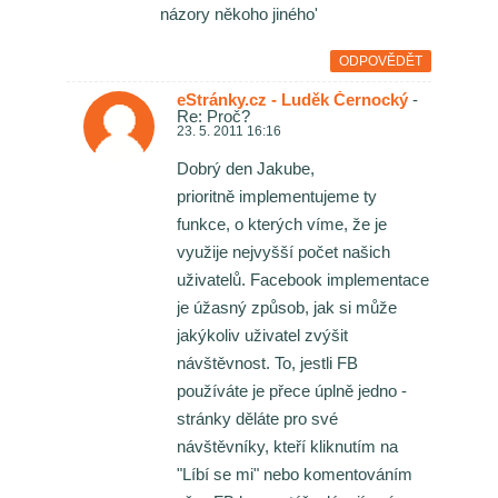
názory někoho jiného'
ODPOVĚDĚT
eStránky.cz - Luděk Černocký
-
Re: Proč?
23. 5. 2011 16:16
Dobrý den Jakube,
prioritně implementujeme ty
funkce, o kterých víme, že je
využije nejvyšší počet našich
uživatelů. Facebook implementace
je úžasný způsob, jak si může
jakýkoliv uživatel zvýšit
návštěvnost. To, jestli FB
používáte je přece úplně jedno -
stránky děláte pro své
návštěvníky, kteří kliknutím na
"Líbí se mi" nebo komentováním