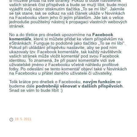
si můžete přidat na své stránky. Pokud si bude návštěvník
vašich stránek číst příspěvek a bude se mu/jí líbit, bude moci
vyjádřit svůj názor stisknutím tlačítka „To se mi líbí“. Jakmile
se tak stane, tak se odkaz na váš článek ukáže v Novinkách
na Facebooku všem jeho či jejím přátelům. Jde tak o velice
jednoduše použitelný nástroj k propagaci vlastních webových
stránek.
No a do třetice pro dnešek upozorníme na
Facebook
komentáře
, které si můžete přidat ke všem příspěvkům na
eStránkách. Funguje to podobně jako tlačítko „To se mi líbí“.
Pokud při ukládání příspěvku nastavíte, aby se pod ním
ukazovaly tzv. Facebook komentáře, tak každý návštěvník
vašich stránek může vložit komentář pod svou Facebook
identitou. To znamená, že při psaní komentáře vidí své
uživatelské jméno z Facebooku včetně náhledu profilové
fotky. Po odeslání se tento komentář objeví také v Novinkách
na Facebooku u přátel daného uživatele či uživatelky.
Tolik krátce pro dnešek o Facebooku,
novým funkcím
se
budeme dále
podrobněji věnovat v dalších příspěvcích
.
Snad se vám to bude líbít :)
19. 5. 2011