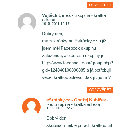
ODPOVĚDĚT
Vojtěch Bureš
- Skupina - krátká
adresa
19. 5. 2011 15:17
Dobrý den,
mám stránky na Estránky.cz a již
jsem měl Facebook skupinu
založenou, ale adresa skupiny je
http://www.facebook.com/group.php?
gid=124846100890885 a já potřebuji
vědět krátkou adresu. Jak ji zjistím?
ODPOVĚDĚT
eStránky.cz - Ondřej Kubíček
-
Re: Skupina - krátká adresa
19. 5. 2011 15:57
Dobrý den,
skupinám nelze přiřadit krátkou url