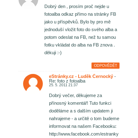
Dobrý den , prosím proč nejde u
fotoalba odkaz přímo na stránky FB
jako u příspěvků. Bylo by pro mě
jednoduší vložit foto do svého alba a
potom odeslat na FB, než tu samou
fotku vkládat do alba na FB znova .
děkuji :-)
ODPOVĚDĚT
eStránky.cz - Luděk Černocký
-
Re: foto z fotoalba
25. 5. 2011 21:37
Dobrý večer, děkujeme za
přínosný komentář! Tuto funkci
doděláme a s dalším updatem ji
nahrajeme - a určitě o tom budeme
informovat na našem Facebooku:
http://www.facebook.com/estranky