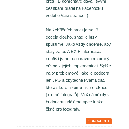
přes FB komentáře dávají svým
desítkám přátel na Facebooku
vědět o Vaší stránce ;)
Na žebříčcích pracujeme již
docela dlouho, snad je brzy
spustíme. Jako vždy chceme, aby
stály za to. A EXIF informace:
nepřišli jsme na opravdu rozumný
důvod k jejich implementaci. Spíše
na ty problémové, jako je podpora
jen JPG a zbytečná kvanta dat,
která skoro nikomu nic neřeknou
(kromě fotografů). Možná někdy v
budoucnu uděláme spec.funkci
čistě pro fotografy.
ODPOVĚDĚT