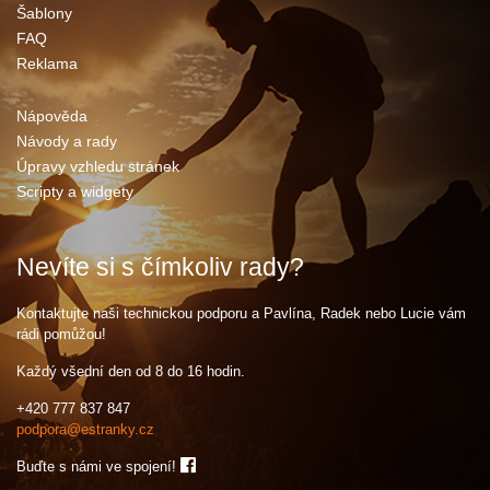
Šablony
FAQ
Reklama
Nápověda
Návody a rady
Úpravy vzhledu stránek
Scripty a widgety
Nevíte si s čímkoliv rady?
Kontaktujte naši technickou podporu a Pavlína, Radek nebo Lucie vám
rádi pomůžou!
Každý všední den od 8 do 16 hodin.
+420 777 837 847
podpora@estranky.cz
Buďte s námi ve spojení!