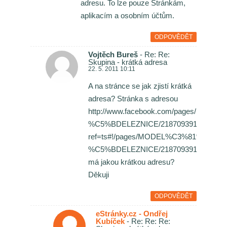
adresu. To lze pouze Stránkám,
aplikacím a osobním účtům.
ODPOVĚDĚT
Vojtěch Bureš
- Re: Re:
Skupina - krátká adresa
22. 5. 2011 10:11
A na stránce se jak zjistí krátká
adresa? Stránka s adresou
http://www.facebook.com/pages/MO
%C5%BDELEZNICE/218709391490332?
ref=ts#!/pages/MODEL%C3%81%C5%9
%C5%BDELEZNICE/218709391490332
má jakou krátkou adresu?
Děkuji
ODPOVĚDĚT
eStránky.cz - Ondřej
Kubíček
- Re: Re: Re: