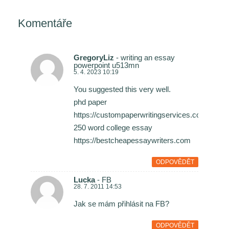
Komentáře
GregoryLiz
- writing an essay
powerpoint u513mn
5. 4. 2023 10:19
You suggested this very well.
phd paper
https://custompaperwritingservices.com
250 word college essay
https://bestcheapessaywriters.com
ODPOVĚDĚT
Lucka
- FB
28. 7. 2011 14:53
Jak se mám přihlásit na FB?
ODPOVĚDĚT